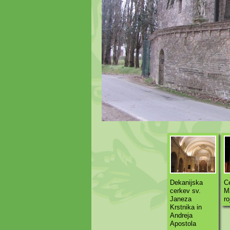
Dekanijska
C
cerkev sv.
Ma
Janeza
ro
Krstnika in
Andreja
Apostola