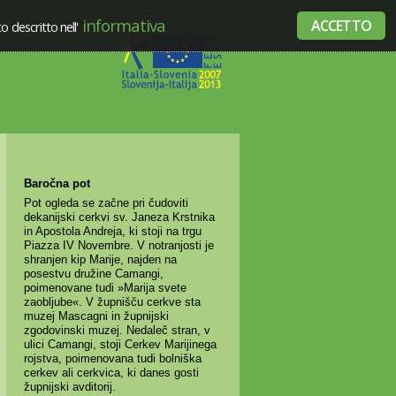
informativa
ACCETTO
 descritto nell'
Baročna pot
Pot ogleda se začne pri čudoviti
dekanijski cerkvi sv. Janeza Krstnika
in Apostola Andreja, ki stoji na trgu
Piazza IV Novembre. V notranjosti je
shranjen kip Marije, najden na
posestvu družine Camangi,
poimenovane tudi »Marija svete
zaobljube«. V župnišču cerkve sta
muzej Mascagni in župnijski
zgodovinski muzej. Nedaleč stran, v
ulici Camangi, stoji Cerkev Marijinega
rojstva, poimenovana tudi bolniška
cerkev ali cerkvica, ki danes gosti
župnijski avditorij.