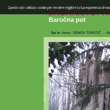
Questo sito utilizza i cookie per rendere migliore la tua esperienza di nav
Baročna pot
Sei in
:
Home
-
DOMOV TURISTIČ...
-
Ba