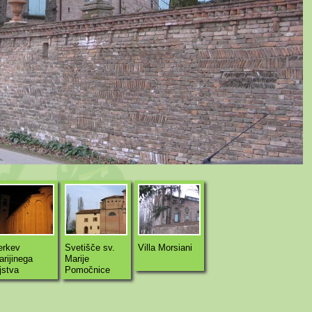
erkev
Svetišče sv.
Villa Morsiani
rijinega
Marije
jstva
Pomočnice