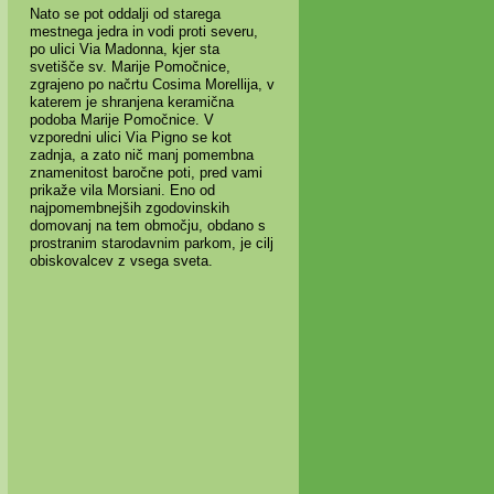
Nato se pot oddalji od starega
mestnega jedra in vodi proti severu,
po ulici Via Madonna, kjer sta
svetišče sv. Marije Pomočnice,
zgrajeno po načrtu Cosima Morellija, v
katerem je shranjena keramična
podoba Marije Pomočnice. V
vzporedni ulici Via Pigno se kot
zadnja, a zato nič manj pomembna
znamenitost baročne poti, pred vami
prikaže vila Morsiani. Eno od
najpomembnejših zgodovinskih
domovanj na tem območju, obdano s
prostranim starodavnim parkom, je cilj
obiskovalcev z vsega sveta.